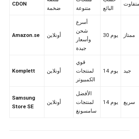
تفاوت
CDON
البائع
متنوعة
ضخمة
أسرع
شحن
ممتاز
30 يوم
أونلاين
Amazon.se
وأسعار
جيدة
قوي
جيد
14 يوم
لمنتجات
أونلاين
Komplett
الكمبيوتر
الأفضل
Samsung
سريع
14 يوم
لمنتجات
أونلاين
Store SE
سامسونغ