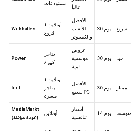
مستودعات
غالباً
الأفضل
أونلاين +
سريع
30 يوم
للألعاب
Webhallen
فروع
والكمبيوتر
عروض
متاجر
جيد
30 يوم
موسمية
Power
كبيرة
قوية
أونلاين +
الأفضل
ممتاز
30 يوم
متاجر
Inet
لقطع PC
صغيرة
أسعار
MediaMarkt
توسط
14 يوم
أونلاين
تنافسية
(عودة مؤقتة)
حسب
منتجات
منصة