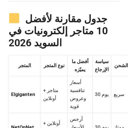
جدول مقارنة لأفضل
10 متاجر إلكترونيات في
السويد 2026
سياسة
أفضل ما
لشحن
نوع المتجر
المتجر
الإرجاع
يميّزه
أسعار
تنافسية
متاجر +
سريع
30 يوم
Elgiganten
وعروض
أونلاين
قوية
أرخص
أونلاين +
ممتاز
30 يوم
الأسعار
NetOnNet