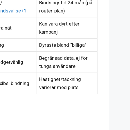
 /
Bindningstid 24 mån (på
ndsval.se
+1
router-plan)
Kan vara dyrt efter
ra nät
kampanj
ng
Dyraste bland “billiga”
Begränsad data, ej för
udgetvänlig
tunga användare
Hastighet/täckning
exibel bindning
varierar med plats