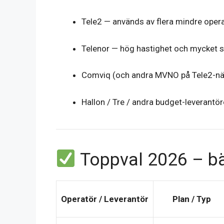
Tele2 — används av flera mindre opera
Telenor — hög hastighet och mycket st
Comviq (och andra MVNO på Tele2-nät)
Hallon / Tre / andra budget-leverantö
Toppval 2026 – bä
Operatör / Leverantör
Plan / Typ