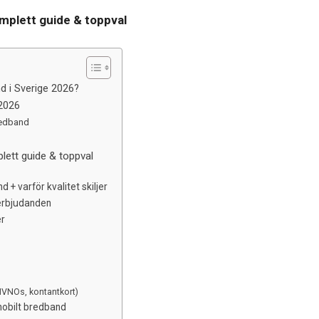
mplett guide & toppval
d i Sverige 2026?
 2026
redband
lett guide & toppval
 + varför kvalitet skiljer
erbjudanden
er
MVNOs, kontantkort)
mobilt bredband