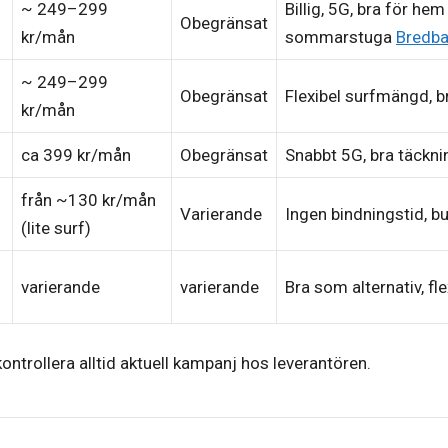
~ 249–299
Billig, 5G, bra för hem
Obegränsat
kr/mån
sommarstuga
Bredba
~ 249–299
Obegränsat
Flexibel surfmängd, b
kr/mån
ca 399 kr/mån
Obegränsat
Snabbt 5G, bra täckni
från ~130 kr/mån
Varierande
Ingen bindningstid, b
(lite surf)
varierande
varierande
Bra som alternativ, fl
trollera alltid aktuell kampanj hos leverantören.