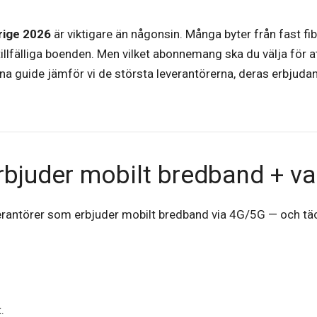
rige 2026
är viktigare än någonsin. Många byter från fast fiber
illfälliga boenden. Men vilket abonnemang ska du välja för a
nna guide jämför vi de största leverantörerna, deras erbjudan
bjuder mobilt bredband + varf
everantörer som erbjuder mobilt bredband via 4G/5G — och täc
.