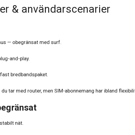
er & användarscenarier
hus — obegränsat med surf.
plug-and-play.
a fast bredbandspaket.
du tar med router, men SIM-abonnemang har ibland flexibili
begränsat
tabilt nät.