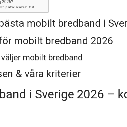
ig 2026?
tt jämförelse & bäst i test
 bästa mobilt bredband i Sve
för mobilt bredband 2026
 väljer mobilt bredband
en & våra kriterier
band i Sverige 2026 – k