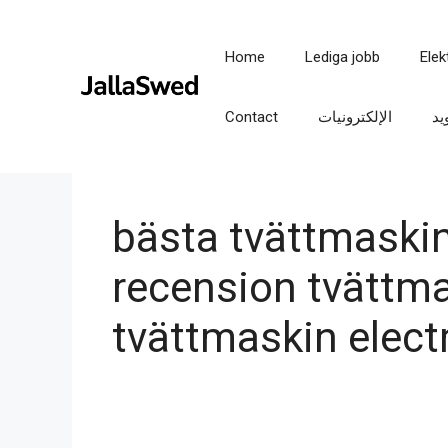
Skip
to
Home
Lediga jobb
Elek
content
Contact
الإلكترونيات
يد
bästa tvättmaskin
recension tvättm
tvättmaskin elect