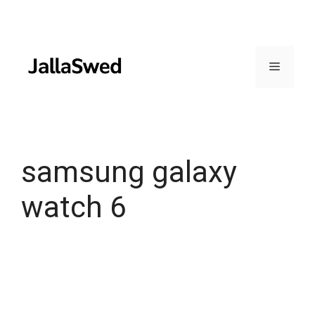
Skip
to
content
Menu
samsung galaxy
watch 6