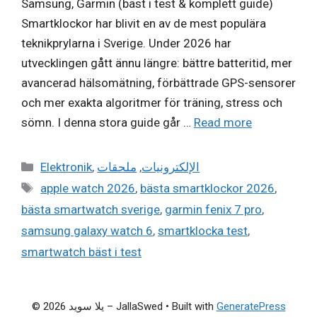
Samsung, Garmin (bäst i test & komplett guide)
Smartklockor har blivit en av de mest populära
teknikprylarna i Sverige. Under 2026 har
utvecklingen gått ännu längre: bättre batteritid, mer
avancerad hälsomätning, förbättrade GPS-sensorer
och mer exakta algoritmer för träning, stress och
sömn. I denna stora guide går …
Read more
Categories
Elektronik
,
ملحقات
,
الإلكترونيات
Tags
apple watch 2026
,
bästa smartklockor 2026
,
bästa smartwatch sverige
,
garmin fenix 7 pro
,
samsung galaxy watch 6
,
smartklocka test
,
smartwatch bäst i test
© 2026 يلا سويد – JallaSwed
• Built with
GeneratePress