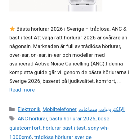
Bästa hörlurar 2026 i Sverige – trådlösa, ANC &
bäst i test Att välja rätt hörlurar 2026 är svårare än
någonsin. Marknaden är full av trådlösa hörlurar,
over-ear, on-ear, in-ear och modeller med
avancerad Active Noise Cancelling (ANC).I denna
kompletta guide går vi igenom de bästa hörlurarna i
Sverige 2026, baserat på ljudkvalitet, komfort, …
Read more
Categories
Elektronik
,
Mobiltelefoner
,
سماعات
,
الإلكترونيات
Tags
ANC hörlurar
,
bästa hörlurar 2026
,
bose
quietcomfort
,
hörlurar bäst i test
,
sony wh-
1000xm6
,
trådlösa hörlurar sverige