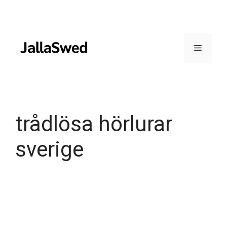
Skip
to
content
Menu
trådlösa hörlurar
sverige