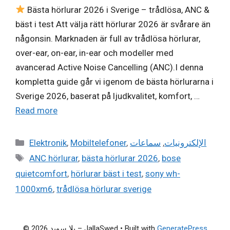
Bästa hörlurar 2026 i Sverige – trådlösa, ANC &
bäst i test Att välja rätt hörlurar 2026 är svårare än
någonsin. Marknaden är full av trådlösa hörlurar,
over-ear, on-ear, in-ear och modeller med
avancerad Active Noise Cancelling (ANC).I denna
kompletta guide går vi igenom de bästa hörlurarna i
Sverige 2026, baserat på ljudkvalitet, komfort, …
Read more
Categories
Elektronik
,
Mobiltelefoner
,
سماعات
,
الإلكترونيات
Tags
ANC hörlurar
,
bästa hörlurar 2026
,
bose
quietcomfort
,
hörlurar bäst i test
,
sony wh-
1000xm6
,
trådlösa hörlurar sverige
© 2026 يلا سويد – JallaSwed
• Built with
GeneratePress