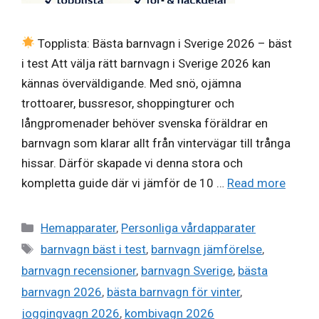
Topplista: Bästa barnvagn i Sverige 2026 – bäst
i test Att välja rätt barnvagn i Sverige 2026 kan
kännas överväldigande. Med snö, ojämna
trottoarer, bussresor, shoppingturer och
långpromenader behöver svenska föräldrar en
barnvagn som klarar allt från vintervägar till trånga
hissar. Därför skapade vi denna stora och
kompletta guide där vi jämför de 10 …
Read more
Categories
Hemapparater
,
Personliga vårdapparater
Tags
barnvagn bäst i test
,
barnvagn jämförelse
,
barnvagn recensioner
,
barnvagn Sverige
,
bästa
barnvagn 2026
,
bästa barnvagn för vinter
,
joggingvagn 2026
,
kombivagn 2026