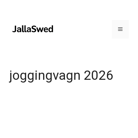
Skip
to
content
Menu
joggingvagn 2026