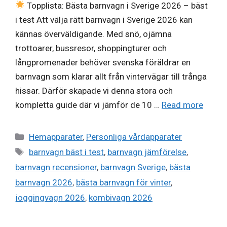
Topplista: Bästa barnvagn i Sverige 2026 – bäst
i test Att välja rätt barnvagn i Sverige 2026 kan
kännas överväldigande. Med snö, ojämna
trottoarer, bussresor, shoppingturer och
långpromenader behöver svenska föräldrar en
barnvagn som klarar allt från vintervägar till trånga
hissar. Därför skapade vi denna stora och
kompletta guide där vi jämför de 10 …
Read more
Categories
Hemapparater
,
Personliga vårdapparater
Tags
barnvagn bäst i test
,
barnvagn jämförelse
,
barnvagn recensioner
,
barnvagn Sverige
,
bästa
barnvagn 2026
,
bästa barnvagn för vinter
,
joggingvagn 2026
,
kombivagn 2026