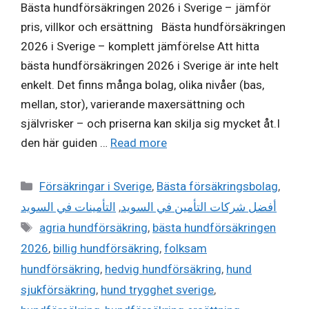
Bästa hundförsäkringen 2026 i Sverige – jämför
pris, villkor och ersättning Bästa hundförsäkringen
2026 i Sverige – komplett jämförelse Att hitta
bästa hundförsäkringen 2026 i Sverige är inte helt
enkelt. Det finns många bolag, olika nivåer (bas,
mellan, stor), varierande maxersättning och
självrisker – och priserna kan skilja sig mycket åt.I
den här guiden …
Read more
Categories
Försäkringar i Sverige
,
Bästa försäkringsbolag
,
التأمينات في السويد
,
أفضل شركات التأمين في السويد
Tags
agria hundförsäkring
,
bästa hundförsäkringen
2026
,
billig hundförsäkring
,
folksam
hundförsäkring
,
hedvig hundförsäkring
,
hund
sjukförsäkring
,
hund trygghet sverige
,