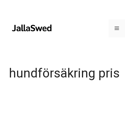
Skip
to
content
Menu
hundförsäkring pris