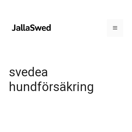
Skip
to
content
Menu
svedea
hundförsäkring