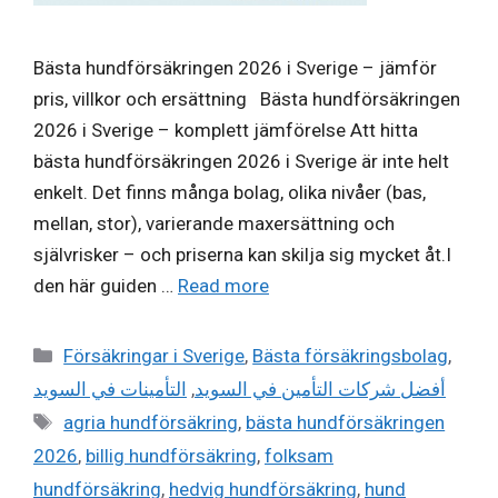
Bästa hundförsäkringen 2026 i Sverige – jämför
pris, villkor och ersättning Bästa hundförsäkringen
2026 i Sverige – komplett jämförelse Att hitta
bästa hundförsäkringen 2026 i Sverige är inte helt
enkelt. Det finns många bolag, olika nivåer (bas,
mellan, stor), varierande maxersättning och
självrisker – och priserna kan skilja sig mycket åt.I
den här guiden …
Read more
Categories
Försäkringar i Sverige
,
Bästa försäkringsbolag
,
التأمينات في السويد
,
أفضل شركات التأمين في السويد
Tags
agria hundförsäkring
,
bästa hundförsäkringen
2026
,
billig hundförsäkring
,
folksam
hundförsäkring
,
hedvig hundförsäkring
,
hund